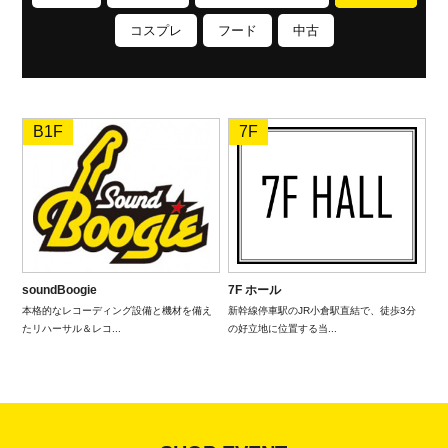
コスプレ
フード
中古
B1F
7F
soundBoogie
7F ホール
本格的なレコーディング設備と機材を備え
新幹線停車駅のJR小倉駅直結で、徒歩3分
たリハーサル＆レコ...
の好立地に位置する当...