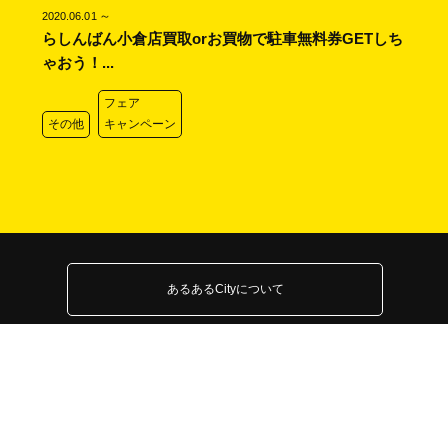
～
2020.06.01
らしんばん小倉店買取orお買物で駐車無料券GETしち
ゃおう！...
フェア
その他
キャンペーン
あるあるCityについて
よくある質問
採用情報