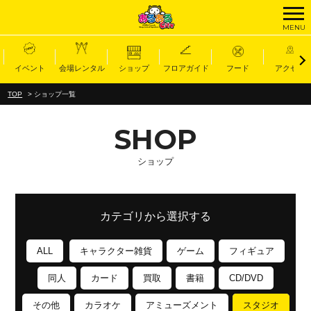
MENU
Select Language
▼
イベント
会場レンタル
ショップ
フロアガイド
フード
アクセス
TOP
>
ショップ一覧
SHOP
ショップ
カテゴリから選択する
ALL
キャラクター雑貨
ゲーム
フィギュア
同人
カード
買取
書籍
CD/DVD
その他
カラオケ
アミューズメント
スタジオ