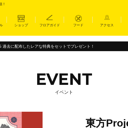
信！
ル
ショップ
フロアガイド
フード
アクセス
祭2025 過去に配布したレアな特典をセットでプレゼント！
EVENT
イベント
東方Pro